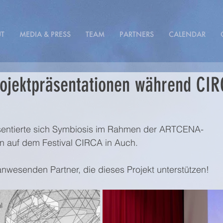
T
MEDIA & PRESS
TEAM
PARTNERS
CALENDAR
jektpräsentationen während CIR
sentierte sich Symbiosis im Rahmen der ARTCENA-
en auf dem Festival CIRCA in Auch.
anwesenden Partner, die dieses Projekt unterstützen!